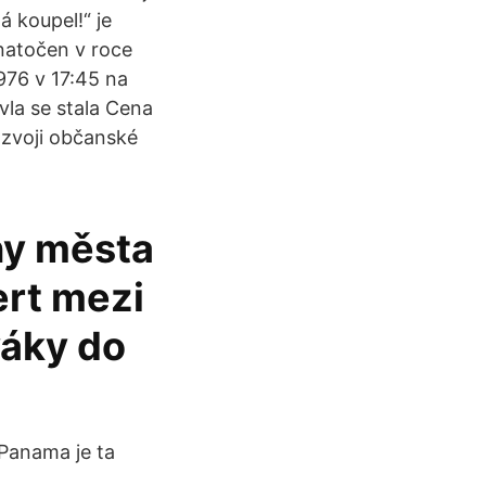
á koupel!“ je
 natočen v roce
976 v 17:45 na
vla se stala Cena
ozvoji občanské
ny města
ert mezi
váky do
Panama je ta