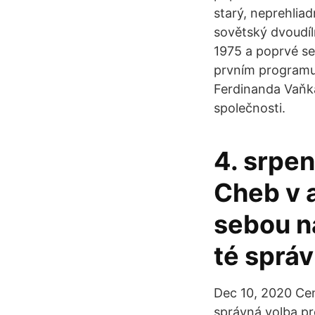
starý, neprehlia
sovětský dvoudíln
1975 a poprvé se
prvním programu 
Ferdinanda Vaňka
společnosti.
4. srpen
Cheb v a
sebou na
té správ
Dec 10, 2020 Cen
správná volba pro