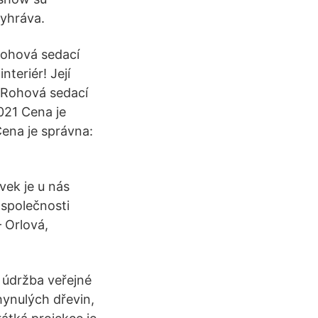
vyhráva.
rohová sedací
teriér! Její
 Rohová sedací
021 Cena je
Cena je správna:
vek je u nás
společnosti
 Orlová,
 údržba veřejné
hynulých dřevin,