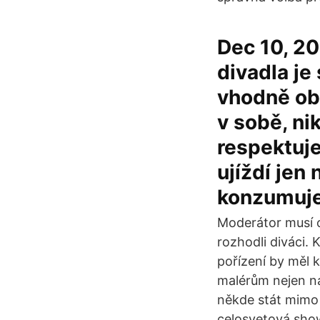
Dec 10, 20
divadla je
vhodně ob
v sobě, ni
respektuje
ujíždí jen
konzumuje
Moderátor musí o
rozhodli diváci.
pořízení by měl 
malérům nejen na
někde stát mimo s
celosvetová show