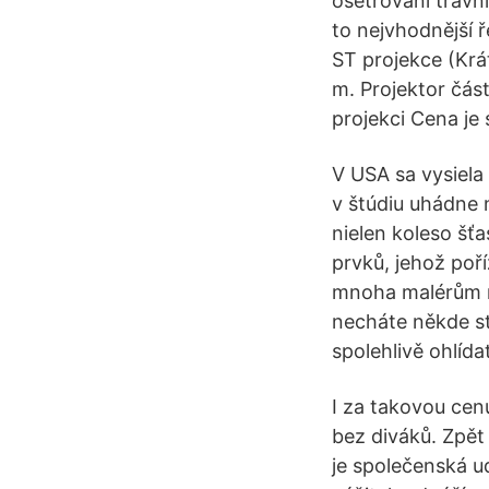
ošetřování trávní
to nejvhodnější 
ST projekce (Krát
m. Projektor část
projekci Cena je 
V USA sa vysiela
v štúdiu uhádne n
nielen koleso šťa
prvků, jehož poř
mnoha malérům ne
necháte někde st
spolehlivě ohlídat
I za takovou cen
bez diváků. Zpět
je společenská u