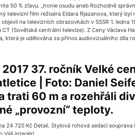
dnite 50 % zľavu. „Ironie osudu aneb Rozhodně správn
ý televizní film režiséra Eldara Rjazanova, který byl
 objevil na televizních obrazovkách v SSSR 1. ledna 1
CT (Sovětská centrální televize). Z Ceny Václava Ha
, která je udělována za přínos audiovizuálního díla r
 2017 37. ročník Velké ce
tletice | Foto: Daniel Seif
 trati 60 m a rozehřáli di
né „provozní“ teploty.
a 24 720 Kč Detail. Stylová rohová sedací souprava 
 Váš interiér!