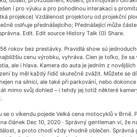
ku, dosetí, provzdušnění, kosení, přihnojování Ultrak
řešen í pro výuku a pro pohodlnou interakaci s promít
ká projekce) Vzdálenost projektoru od projekční ploc
ečně oslňuje přednášejícího; Přednášející může částe
správna. Edit. Edit source History Talk (0) Share.
 56 rokov bez prestávky. Pravidlá show sú jednoduch
ajbližšiu cenu výrobku, vyhráva. Cien je toľko, že sa
stia, ale i hlava. Kamera do auta je jedním z novější
ízení by měl každý řidič skutečně zvážit. Můžete se d
jen na silnici, ale také při parkování, nebo dokonc
át mimo svůj dohled – i tehdy jej totiž některé kame
.
u se o víkendu pojede Velká cena motocyklů v Brně. P
 na článek Dec 10, 2020 · Správný gentleman ví, že n
dálost, a proto chodí vždy vhodně oblečen. Správná 