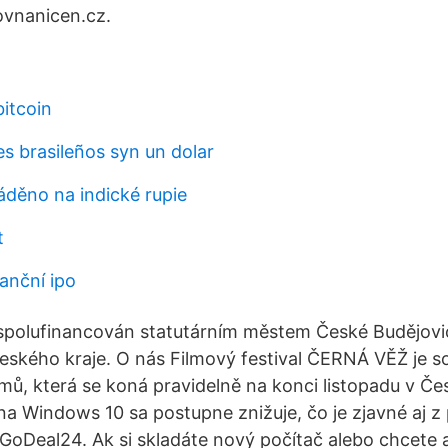
ovnanicen.cz.
bitcoin
s brasileños syn un dolar
áděno na indické rupie
t
anční ipo
 spolufinancován statutárním městem České Budějovi
eského kraje. O nás Filmový festival ČERNÁ VĚŽ je so
mů, která se koná pravidelně na konci listopadu v Č
na Windows 10 sa postupne znižuje, čo je zjavné aj z 
 GoDeal24. Ak si skladáte nový počítač alebo chcete a