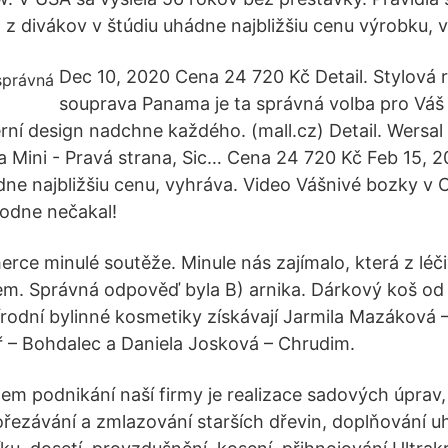
 z divákov v štúdiu uhádne najbližšiu cenu výrobku, 
Dec 10, 2020 Cena 24 720 Kč Detail. Stylová 
souprava Panama je ta správná volba pro Váš in
í design nadchne každého. (mall.cz) Detail. Wersal
Mini - Pravá strana, Sic… Cena 24 720 Kč Feb 15, 2
ne najbližšiu cenu, vyhráva. Video Vášnivé bozky v 
odne nečakal!
ce minulé soutěže. Minule nás zajímalo, která z léči
m. Správná odpověď byla B) arnika. Dárkový koš od 
odní bylinné kosmetiky získávají Jarmila Mazáková –
ř – Bohdalec a Daniela Josková – Chrudim.
m podnikání naší firmy je realizace sadových úprav,
rořezávání a zmlazování starších dřevin, doplňování u