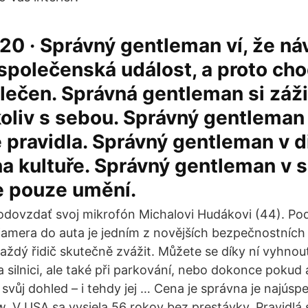
20 · Správný gentleman ví, že ná
 společenská událost, a proto ch
lečen. Správná gentleman si záži
koliv s sebou. Správný gentleman
 pravidla. Správný gentleman v d
 na kultuře. Správný gentleman v s
 pouze umění.
dovzdať svoj mikrofón Michalovi Hudákovi (44). Pod
 Kamera do auta je jedním z novějších bezpečnostních
každý řidič skutečně zvážit. Můžete se díky ní vyhno
 silnici, ale také při parkování, nebo dokonce pokud
vůj dohled – i tehdy jej … Cena je správna je najúspe
. V USA sa vysiela 56 rokov bez prestávky. Pravidlá