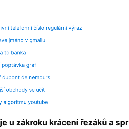
vní telefonní číslo regulární výraz
své jméno v gmailu
a td banka
í poptávka graf
f dupont de nemours
jší obchody se učit
y algoritmu youtube
je u zákroku krácení řezáků a sp