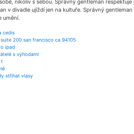
 sobě, nikoliv s sebou. Správný gentleman respektuje 
n v divadle ujíždí jen na kultuře. Správný gentleman 
 umění.
a cedis
 suite 200 san francisco ca 94105
ro ipad
řátelé s výhodami
 t
ině
y stříhat vlasy