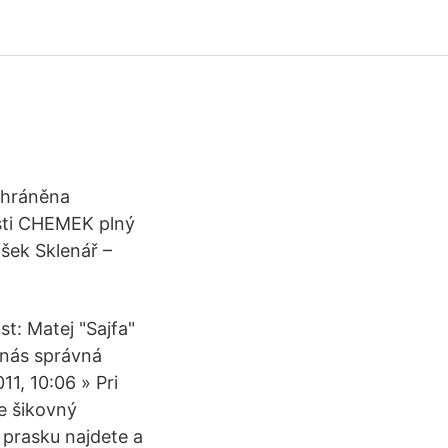
 chráněna
sti CHEMEK plný
išek Sklenář –
st: Matej "Sajfa"
 nás správná
1, 10:06 » Pri
e šikovný
 prasku najdete a