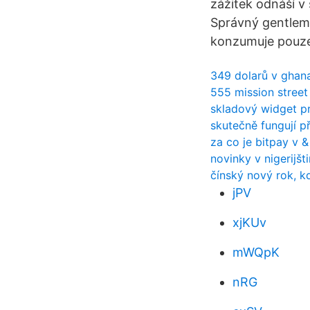
zážitek odnáší v
Správný gentlema
konzumuje pouze
349 dolarů v ghan
555 mission street
skladový widget p
skutečně fungují p
za co je bitpay v &
novinky v nigerijšt
čínský nový rok, kd
jPV
xjKUv
mWQpK
nRG