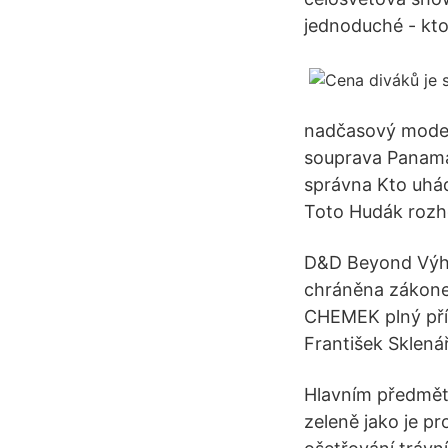
jednoduché - kto
nadčasový modern
souprava Panama 
správna Kto uhád
Toto Hudák rozh
D&D Beyond Výher
chráněna zákone
CHEMEK plný přír
František Sklená
Hlavním předměte
zeleně jako je p