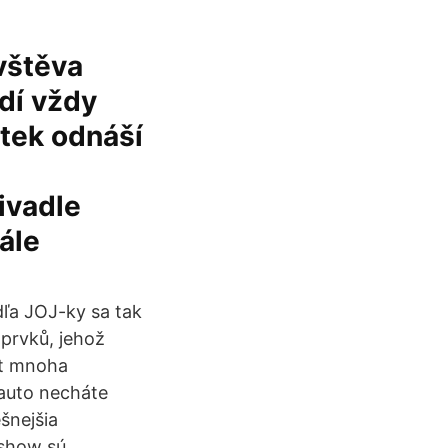
vštěva
odí vždy
tek odnáší
ivadle
ále
ľa JOJ-ky sa tak
 prvků, jehož
ut mnoha
 auto necháte
šnejšia
 show sú