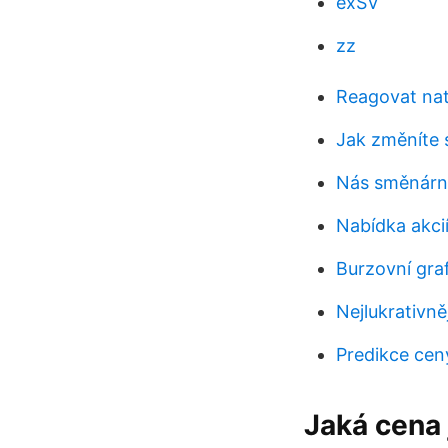
exSV
zz
Reagovat nati
Jak změníte 
Nás směnárn
Nabídka akci
Burzovní gra
Nejlukrativně
Predikce cen
Jaká cena 