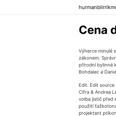
hurmanblirrikm
Cena d
Výherce minulé s
zákonem. Správn
přírodní bylinné
Bohdalec a Danie
Edit. Edit source
Cifra & Andrea L
volba jistič pře
použití ťažkoton
projektant príko