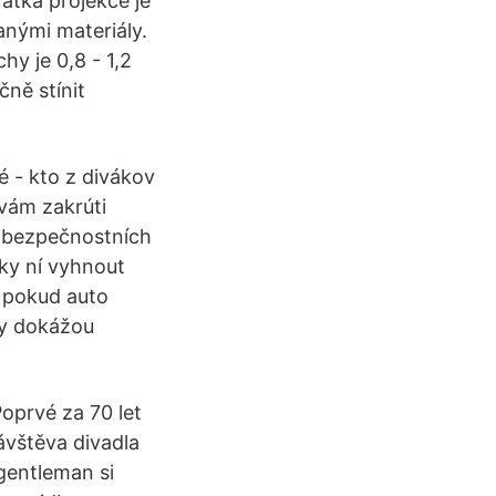
rátká projekce je
anými materiály.
hy je 0,8 - 1,2
čně stínit
é - kto z divákov
 vám zakrúti
ch bezpečnostních
íky ní vyhnout
e pokud auto
ry dokážou
oprvé za 70 let
ávštěva divadla
gentleman si