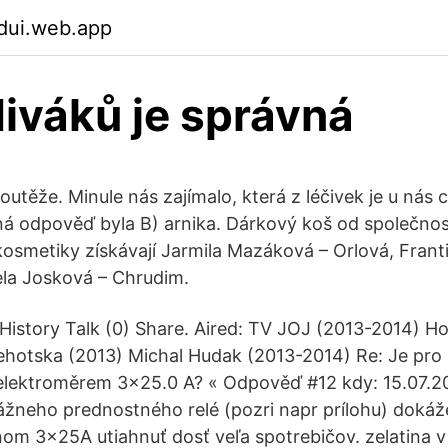
dui.web.app
iváků je správná
outěže. Minule nás zajímalo, která z léčivek je u nás
á odpověď byla B) arnika. Dárkový koš od společno
 kosmetiky získávají Jarmila Mazáková – Orlová, Frant
la Josková – Chrudim.
 History Talk (0) Share. Aired: TV JOJ (2013-2014) Ho
ehotska (2013) Michal Hudak (2013-2014) Re: Je pro
d elektroměrem 3x25.0 A? « Odpověď #12 kdy: 15.07.201
ážneho prednostného relé (pozri napr prílohu) dokáž
nom 3x25A utiahnuť dosť veľa spotrebičov. zelatina v