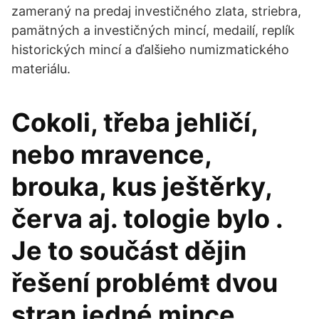
zameraný na predaj investičného zlata, striebra,
pamätných a investičných mincí, medailí, replík
historických mincí a ďalšieho numizmatického
materiálu.
Cokoli, třeba jehličí,
nebo mravence,
brouka, kus ještěrky,
červa aj. tologie bylo .
Je to součást dějin
řešení problémŧ dvou
stran jedné mince