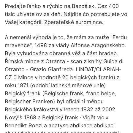
Predajte ľahko a rýchlo na Bazoš.sk. Cez 400
tisíc užívateľov za deň. Nájdite čo potrebujete vo
Vašej kategórii. Zberateľské euromince.
A nemenší výhoda je to, že mám za muže "Ferdu
mravence", 1498 za vlády Alfonse Aragonského.
Byla vybudována obranná věž a část hradeb.
Římská mince z Otranta - scan z knihy Guida di
Otranto - Grazio Gianfreda. LINDAT/CLARIAH-
CZ 0 Mince v hodnotě 20 belgických franků z
roku 1871 (období latinské měnové unie)
Belgický frank (Belgische frank, franc belge,
Belgischer Franken) byl oficiální měnou
Belgického království v letech 1832 až 2002.
Nový!!: 1868 a Belgický frank · Vidět víc »
Benedikt Roezl a abatyse abdikace abdikaci