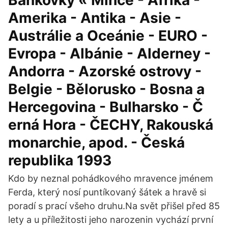
Bankovky « Mince - Afrika -
Amerika - Antika - Asie -
Austrálie a Oceánie - EURO -
Evropa - Albánie - Alderney -
Andorra - Azorské ostrovy -
Belgie - Bělorusko - Bosna a
Hercegovina - Bulharsko - Č
erná Hora - ČECHY, Rakouská
monarchie, apod. - Česká
republika 1993
Kdo by neznal pohádkového mravence jménem
Ferda, který nosí puntíkovaný šátek a hravě si
poradí s prací všeho druhu.Na svět přišel před 85
lety a u příležitosti jeho narozenin vychází první