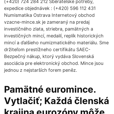
(+420) 724 284 212 Sběratelské potřeby,
expedice objednávek : (+420) 596 112 431
Numismatika Ostrava Internetový obchod
vzacne-mince.sk je zameraný na predaj
investičného zlata, striebra, pamätných a
investičných mincí, medailí, replík historických
mincí a ďalšieho numizmatického materiálu. Sme
držiteľom prestížneho certifikátu SAEC-
Bezpečný nákup, ktorý vydáva Slovenská
asociácia pre elektronický obchod. Mince jsou
jednou z nejstarších forem peněz.
Pamätné euromince.
Vytlačiť; Každá členská
krajina eurozóny môže