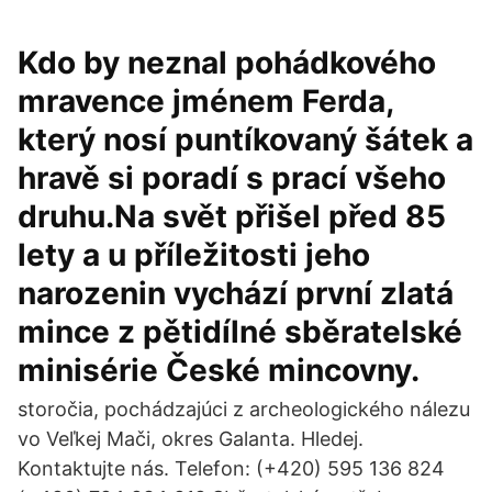
Kdo by neznal pohádkového
mravence jménem Ferda,
který nosí puntíkovaný šátek a
hravě si poradí s prací všeho
druhu.Na svět přišel před 85
lety a u příležitosti jeho
narozenin vychází první zlatá
mince z pětidílné sběratelské
minisérie České mincovny.
storočia, pochádzajúci z archeologického nálezu
vo Veľkej Mači, okres Galanta. Hledej.
Kontaktujte nás. Telefon: (+420) 595 136 824