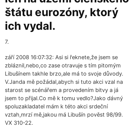
štátu eurozóny, ktorý
ich vydal.
7.
září 2008 16:07:32: Asi si řeknete,že jsem se
zbláznil,nebo,co zase otravuje s tím pitomým
Libušínem takhle brzo,ale má to svoje důvody.
V.Janda mě požádal,abych si tuto akci vzal na
starost se scénářem a provedením bitvy a já
jsem to přijal.Co mě k tomu vedlo?Jako dávný
spoluzakladatel mám k této akci srdeční
vztah,mrzí mě,jakou má Libušín pověst 98/99.
VX 310-22.