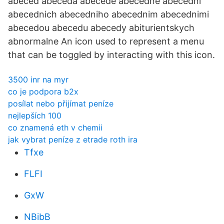
abeced abeceda abecede abecedne abecedni
abecednich abecedniho abecednim abecednimi
abecedou abecedu abecedy abiturientskych
abnormalne An icon used to represent a menu
that can be toggled by interacting with this icon.
3500 inr na myr
co je podpora b2x
posílat nebo přijímat peníze
nejlepších 100
co znamená eth v chemii
jak vybrat peníze z etrade roth ira
Tfxe
FLFI
GxW
NBibB